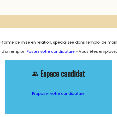
-forme de mise en relation, spécialisée dans l'emploi de mai
 d'un emploi :
Postez votre candidature
- Vous êtes employeu
Espace candidat
people_alt
Proposer votre candidature