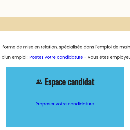
-forme de mise en relation, spécialisée dans l'emploi de mai
 d'un emploi :
Postez votre candidature
- Vous êtes employeu
Espace candidat
people_alt
Proposer votre candidature