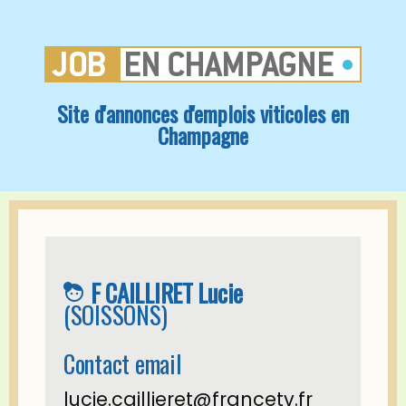
Site d'annonces d'emplois viticoles en
Champagne
F CAILLIRET Lucie
face_4
(SOISSONS)
Contact email
lucie.caillieret@francetv.fr