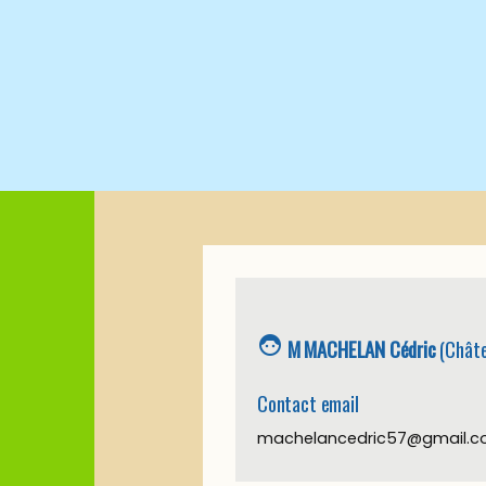
face_6
M MACHELAN Cédric
(Châte
Contact email
machelancedric57@gmail.