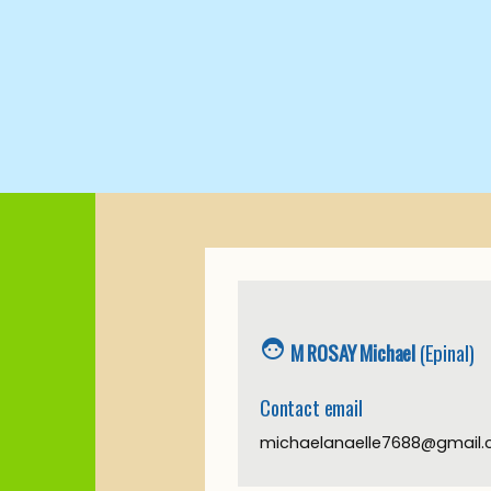
face_6
M ROSAY Michael
(Epinal)
Contact email
michaelanaelle7688@gmail