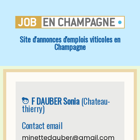
Site d'annonces d'emplois viticoles en
Champagne
F DAUBER Sonia
(Chateau-
face_4
thierry)
Contact email
minettedauber@gmail.com