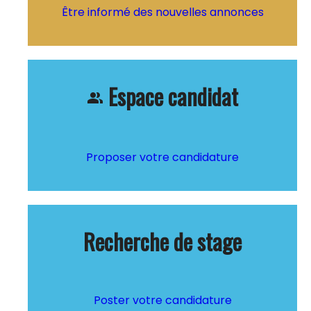
Être informé des nouvelles annonces
Espace candidat
people_alt
Proposer votre candidature
Recherche de stage
Poster votre candidature