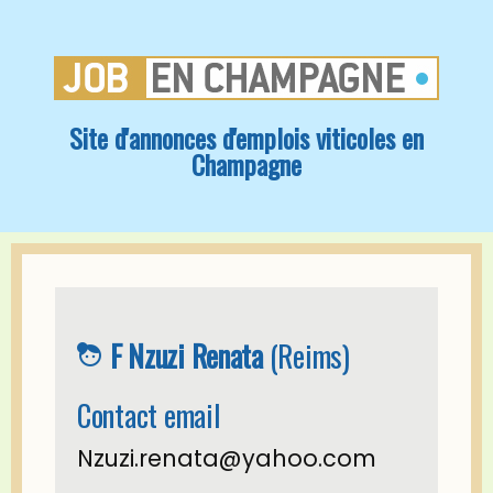
Site d'annonces d'emplois viticoles en
Champagne
F Nzuzi Renata
(Reims)
face_4
Contact email
Nzuzi.renata@yahoo.com