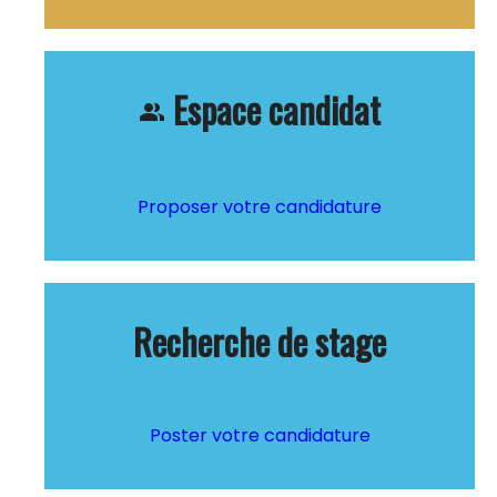
Espace candidat
people_alt
Proposer votre candidature
Recherche de stage
Poster votre candidature