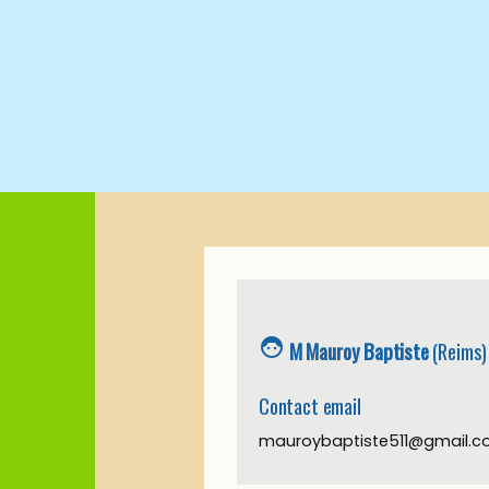
face_6
M Mauroy Baptiste
(Reims)
Contact email
mauroybaptiste511@gmail.