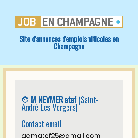
Site d'annonces d'emplois viticoles en
Champagne
M NEYMER atef
(Saint-
face_6
André-Les-Vergers)
Contact email
admatef25@gmail.com